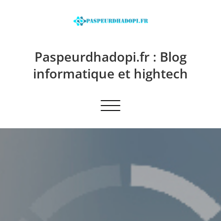
Skip
to
content
Paspeurdhadopi.fr : Blog
informatique et hightech
Afficher/masquer la navigation