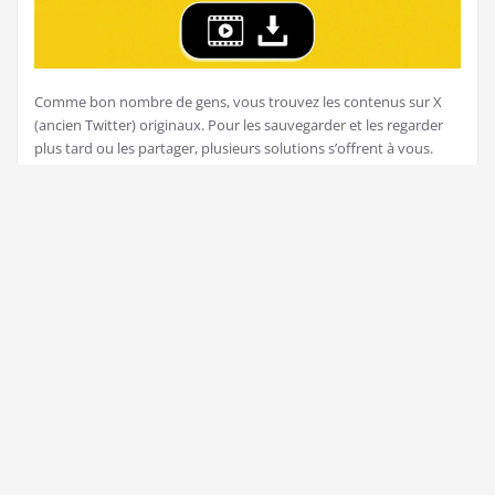
Comme bon nombre de gens, vous trouvez les contenus sur X
(ancien Twitter) originaux. Pour les sauvegarder et les regarder
plus tard ou les partager, plusieurs solutions s’offrent à vous.
Découvrez deux d’entre elles et comment vous en servir.
Lire la suite
25 octobre 2022
Comment débuter dans Raid Shadow
Legends ?
Par
dans
Conseils