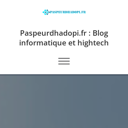
Skip
to
content
Paspeurdhadopi.fr : Blog
informatique et hightech
Afficher/masquer la navigation