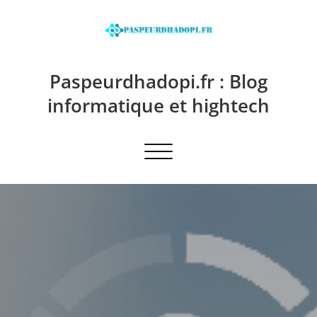
Skip
to
content
Paspeurdhadopi.fr : Blog
informatique et hightech
Afficher/masquer la navigation